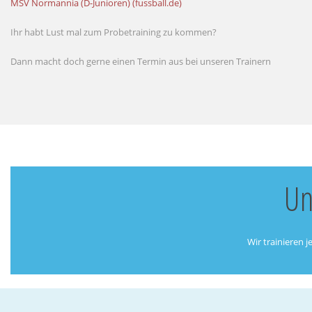
MSV Normannia (D-Junioren) (fussball.de)
Ihr habt Lust mal zum Probetraining zu kommen?
Dann macht doch gerne einen Termin aus bei unseren Trainern
Un
Wir trainieren 