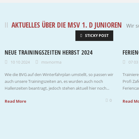
AKTUELLES ÜBER DIE MSV 1. D JUNIOREN
Wir s
STICKY POST
NEUE TRAININGSZEITEN HERBST 2024
FERIE
10 10 2024
msvnorma
07 03
Wie die BVG auf den Winterfahrplan umstellt, so passen wir
Trainiere
auch unsere Trainingszeiten an, es wurden auch noch
Profi Za
Hallenzeiten beantragt, jedoch stehen aktuell hier noch...
Ferienca
0
Read More
Read M