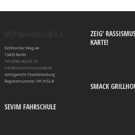
MSV Normannia 08 e.V.
ZEIG‘ RASSISMUS
KARTE!
Eichhorster Weg 44
13435 Berlin
Tel: (030) 402 81 23
info@msvnormannia08.de
Amtsgericht Charlottenburg
Registernummer: VR 3152 B
SMACK GRILLHO
SEVIM FAHRSCHULE